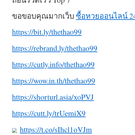
ขอขอบคุณมากเว็บ
ซื้อหวยออนไลน์ 2
https://bit.ly/thethao99
https://rebrand.ly/thethao99
https://cutly.info/thethao99
https://wow.in.th/thethao99
https://shorturl.asia/xoPVJ
https://cutt.ly/trUemiX9
https://t.co/sIhcl1oVJm