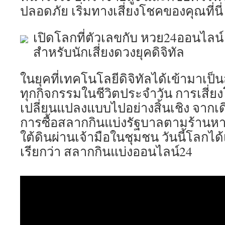
ปลอดภัย เริ่มทางเสี่ยงโชคของคุณที่นี่
เปิดโลกที่ตัวเลขกับ หวย24ออนไลน์ 
สำหรับนักเสี่ยงดวงยุคดิจิทัล
ในยุคที่เทคโนโลยีดิจิทัลได้เข้ามาเป็
ทุกกิจกรรมในชีวิตประจำวัน การเสี่ยง
เปลี่ยนแปลงแบบไปอย่างสิ้นเชิง จากเด
การซื้อสลากกินแบ่งรัฐบาลตามร้านห
ใต้ดินผ่านเจ้ามือในชุมชน วันนี้โลกได้เป
เรียกว่า สลากกินแบ่งออนไลน์24