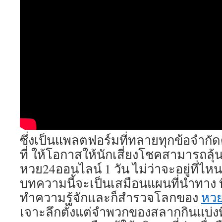
ซึ่งเป็นแพลตฟอร์มที่ทลายทุกข้อจำกั
ที่ ให้โอกาสให้นักเสี่ยงโชคสามารถลุ
หวย24ออนไลน์ 1 วัน ไม่ว่าจะอยู่ที่
บทความนี้จะเป็นเสมือนแผนที่นำทาง 
ทำความรู้จักและก็สำรวจโลกของ
หวย
เจาะลึกตั้งแต่จำพวกของสลากกินแบ่งที่