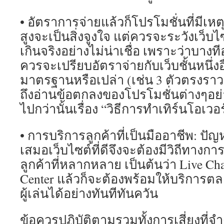
• อัตราการจ่ายแล้วก็โปรโมชั่นที่มีเห
สูงจะเป็นสิ่งจูงใจ แต่ควรจะระวังเว็บไ
เกินจริงอย่างไม่น่าเชื่อ เพราะว่าบาง
ควรจะเปรียบอัตราจ่ายกับเว็บชั้นหนึ่งอ
มาตรฐานหรือเปล่า (เช่น 3 ตัวตรงราว
ถึงอ่านข้อตกลงของโปรโมชั่นต่างๆอย่า
ไปกว่านั้นเรื่อง “วิธีการทำเทิร์นโอเว
• การบริการลูกค้าที่เป็นมืออาชีพ: ปัญ
เสมอเว็บไซต์ที่ดีจึงจะต้องมีวิถีทางกา
ลูกค้าที่หลากหลาย เป็นต้นว่า Live Chat
Center แล้วก็จะต้องพร้อมให้บริการตลอ
ผู้เล่นได้อย่างทันทีทันควัน
ข้อควรปฏิบัติตามรวมทั้งการเสี่ยงที่จำ