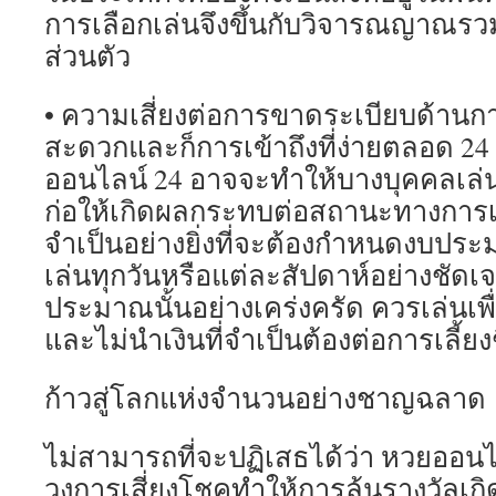
การเลือกเล่นจึงขึ้นกับวิจารณญาณรว
ส่วนตัว
• ความเสี่ยงต่อการขาดระเบียบด้านกา
สะดวกและก็การเข้าถึงที่ง่ายตลอด 24 
ออนไลน์ 24 อาจจะทำให้บางบุคคลเล่น
ก่อให้เกิดผลกระทบต่อสถานะทางการเงิ
จำเป็นอย่างยิ่งที่จะต้องกำหนดงบประ
เล่นทุกวันหรือแต่ละสัปดาห์อย่างชัดเจ
ประมาณนั้นอย่างเคร่งครัด ควรเล่นเพ
และไม่นำเงินที่จำเป็นต้องต่อการเลี้ย
ก้าวสู่โลกแห่งจำนวนอย่างชาญฉลาด
ไม่สามารถที่จะปฏิเสธได้ว่า หวยออนไล
วงการเสี่ยงโชคทำให้การลุ้นรางวัลเกิดเ