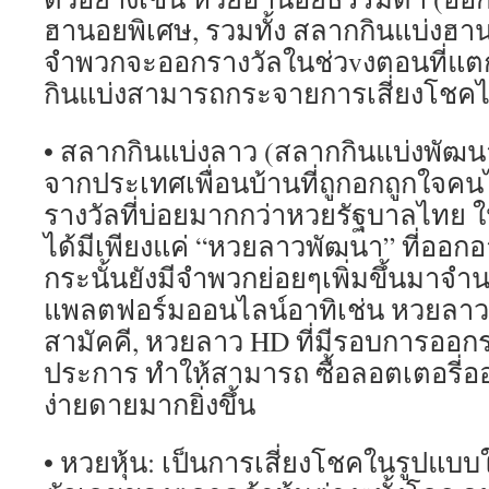
ฮานอยพิเศษ, รวมทั้ง สลากกินแบ่งฮาน
จำพวกจะออกรางวัลในช่วvงตอนที่แต
กินแบ่งสามารถกระจายการเสี่ยงโชคได้
• สลากกินแบ่งลาว (สลากกินแบ่งพัฒนา)
จากประเทศเพื่อนบ้านที่ถูกอกถูกใจค
รางวัลที่บ่อยมากกว่าหวยรัฐบาลไทย ใ
ได้มีเพียงแค่ “หวยลาวพัฒนา” ที่ออกอาท
กระนั้นยังมีจำพวกย่อยๆเพิ่มขึ้นมา
แพลตฟอร์มออนไลน์อาทิเช่น หวยลาว
สามัคคี, หวยลาว HD ที่มีรอบการออก
ประการ ทำให้สามารถ ซื้อลอตเตอรี่ออ
ง่ายดายมากยิ่งขึ้น
• หวยหุ้น: เป็นการเสี่ยงโชคในรูปแบบ