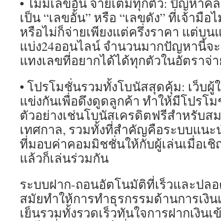
• ไม่มีเลขอั้น จ่ายเต็มทุกตัว: ปัญ
เป็น “เลขอั้น” หรือ “เลขดัง” ที่เจ้าม
หรือไม่ก็จ่ายเพียงแต่ครึ่งราคา แต่
แบ่ง24ออนไลน์ จำนวนมากปัญหานี้จะ
แทงเลขที่อยากได้ได้ทุกตัวในอัตราจ
• โปรโมชั่นรวมทั้งโบนัสสุดคุ้ม: เว็บผู
แข่งกันเพื่อดึงดูดลูกค้า ทำให้มีโปร
ตัวอย่างเช่นโบนัสเครดิตฟรีสำหรับสม
เทศกาล, รวมทั้งที่สำคัญคือระบบแนะนำเ
ที่มอบค่าคอมมิชชั่นให้กับผู้เล่นเมื่อเ
แล้วก็เล่นร่วมกัน
ระบบฝาก-ถอนอัตโนมัติที่เร็วและปลอ
สมัยทำให้การทำธุรกรรมด้านการเงินเป็
เย็นรวมทั้งรวดเร็วทันใจการฝากเงินเ