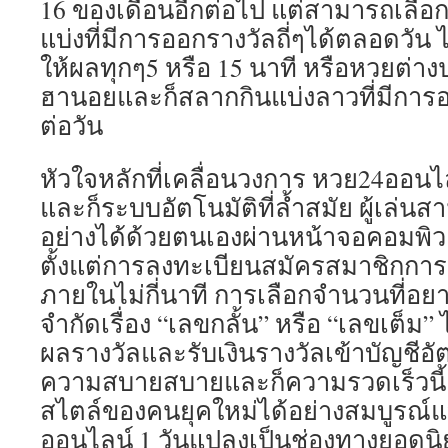
16 ของเดือนอีกต่อไป แต่สามารถเลือ
แบ่งที่มีการออกรางวัลถี่ๆได้ตลอดวัน ได้
ให้ผลทุกๆ5 หรือ 15 นาที หรือหวยต่า
ฮานอยและก็สลากกินแบ่งลาวที่มีกา
ต่อวัน
หัวใจหลักที่เคลื่อนวงการ หวย24ออนไ
และก็ระบบอัตโนมัติที่ล้ำสมัย ผู้เล่น
อย่างได้ด้วยตนเองผ่านหน้าจอคอมพิ
ตั้งแต่การลงทะเบียนสมัครสมาชิกการฝ
ภายในไม่กี่นาที การเลือกจำนวนที่อยา
จำกัดเรื่อง “เลขกลั้น” หรือ “เลขเต็
ผลรางวัลและรับเงินรางวัลเข้าบัญชีอัต
ความสบายสบายและก็ความรวดเร็วนี้เ
สไตล์ของคนยุคใหม่ได้อย่างสมบูรณ์แ
ออนไลน์ 1 วันแปลงเป็นช่องทางยอดนิยม