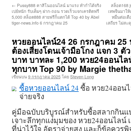
←
Pussy888 คาสิโนออนไลน์ มาแรง ทำกำได้จริง
สล็อต168 
เนื้อหา
เปย์หนัก รับเต็มๆ ฝาก-ถอน รวดเร็วแจกเครดิตฟรี
เทพจีนมาให้แ
5,000 สล็อต888 สายฟรีก็แตกได้ Top 40 by Abel
หมื่นต่อ
tiger-news.info 6 กรกฎาคม 25
เสถียร ไม่สะ
หวยออนไลน์24 26 กรกฎาคม 25 
ต้องเสี่ยงโดนเจ้ามือโกง แจก 3 ตั
บาท บาทละ 1,200 หวย24ออนไลน์ 
ทุกบาท Top 90 by Margie thet
เขียนบน
9 กรกฎาคม 2025
โดย
Steven Long
ซื้อหวยออนไลน์ 24
ซื้อ หวย24ออนไ
จ่ายจริง
คู่มือฉบับบริบูรณ์สำหรับซื้อสลากกินแ
เจาะลึกทุกแง่มุมของ หวย24ออนไลน์ เ
ที่น่าไว้ใจ อัตราจ่ายสูง และก็ข้อควร