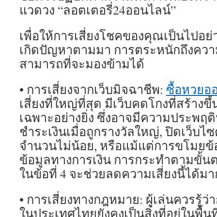
แวดวง “ลอตเตอรี่24ออนไลน์”
เพื่อให้การเสี่ยงโชคของคุณเป็นไปอย่
เกิดปัญหาตามมา การตระหนักถึงความเสี
สามารถที่จะมองข้ามได้
• การเสี่ยงจากเว็บมิจฉาชีพ:
ซื้อหวยอ
เสี่ยงที่ใหญ่ที่สุด มีเว็บคดโกงที่สร้างข
เฉพาะอย่างยิ่ง ซึ่งอาจมีความประพฤติปฏ
ชำระเงินเมื่อถูกรางวัลใหญ่, ปิดเว็บไซต์ห
จำนวนไม่น้อย, หรือแม้แต่การขโมยข้อ
ข้อมูลทางการเงิน การกระทำตามขั้นต
ในข้อที่ 4 จะช่วยลดความเสี่ยงนี้ได้มา
• การเสี่ยงทางกฎหมาย: ผู้เล่นควรรู้ว
ในประเทศไทยยังคงเป็นสิ่งที่อยู่ในพื้