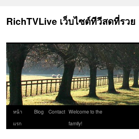
RichTVLive เว็บไซต์ทีวีสดที่รวย
ข้าม
หน้า
Blog
Contact
Welcome to the
ไป
แรก
family!
ยัง